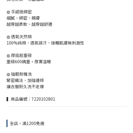
◍ 手感極綿密
細膩、綿密、親膚
越穿越柔軟、越穿越舒適
◍ 透氣天然棉
100%純棉、透氣排汗、接觸肌膚無刺激性
◍ 厚挺超重磅
重磅600碼重。厚實溫暖
◍ 強韌耐機洗
緊密織法、加強邊條
讓衣服耐久洗不走樣
▍商品編號：7220102801
全店，滿1200免運