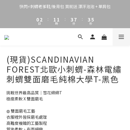
7
3
5
4
4
6
6
6
2
4
3
3
5
9
5
快閃⚡刺蝟老爹鞋/後背包 買就送 漂浮泡泡 + 單肩包
5
1
3
2
2
4
8
4
4
0
2
:
1
1
:
3
7
:
3
日
時
分
秒
3
1
0
0
2
6
2
2
0
1
5
1
1
0
4
0
0
3
2
(現貨)SCANDINAVIAN
1
0
FOREST北歐小刺蝟-森林電繡
刺蝟雙面磨毛純棉大學T-黑色
挑戰世界最高品質｜雪花綿綿T
極度柔軟 X 雙面磨毛
◍ 雙面磨毛工藝
衣服裡外皆採磨毛處理
高難度複雜的工藝製程
質地柔軟、布面細緻