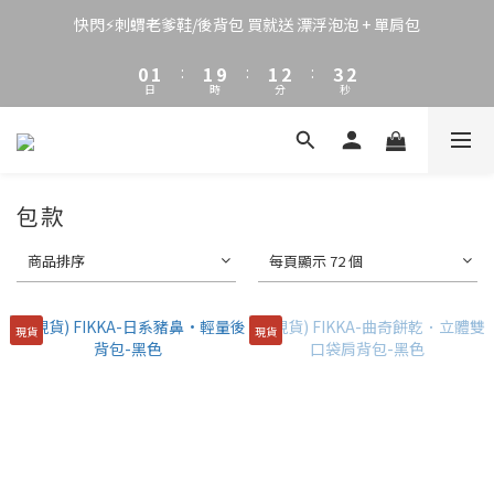
3
4
4
4
5
6
4
2
3
3
3
4
5
3
快閃⚡刺蝟老爹鞋/後背包 買就送 漂浮泡泡 + 單肩包
1
2
2
2
3
4
2
0
1
:
1
9
:
1
2
:
3
1
日
時
分
秒
0
0
8
0
1
2
0
7
0
1
6
0
5
4
包款
3
2
商品排序
每頁顯示 72 個
1
0
現貨
現貨