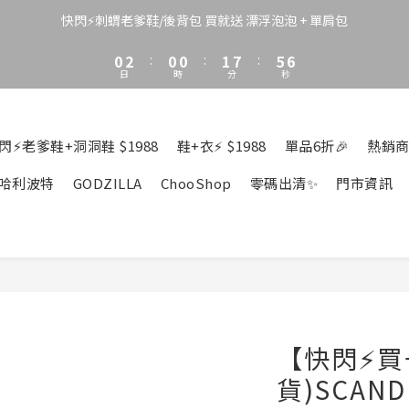
3
5
3
3
4
8
8
2
4
2
2
3
9
7
7
快閃⚡刺蝟老爹鞋/後背包 買就送 漂浮泡泡 + 單肩包
1
3
1
1
2
8
6
6
0
2
:
0
0
:
1
7
:
5
5
日
時
分
秒
1
0
6
4
4
0
5
3
3
4
2
2
3
1
1
閃⚡老爹鞋+洞洞鞋 $1988
鞋+衣⚡ $1988
單品6折🎉
熱銷商
2
0
0
1
哈利波特
GODZILLA
ChooShop
零碼出清✨
門市資訊
0
【快閃⚡買
貨)SCAND