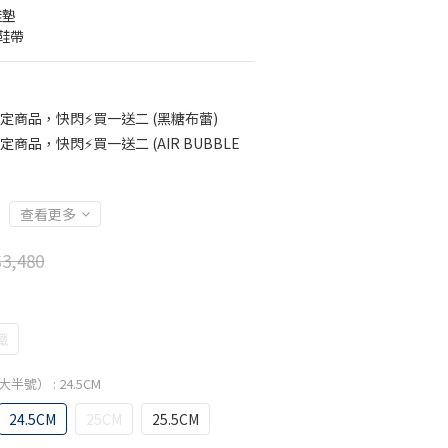
鞋墊
鞋帶
定商品，快閃⚡買一送二 (黑糖布蕾)
定商品，快閃⚡買一送二 (AIR BUBBLE
查看更多
3,480
鐵
選大半號）
: 24.5CM
24.5CM
25CM
25.5CM