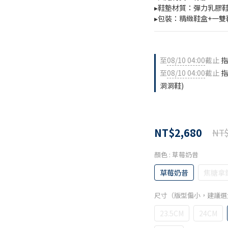
▸鞋墊材質：彈力乳膠
▸包裝：精緻鞋盒+一雙
至
08/10 04:00
截止
指
至
08/10 04:00
截止
指
洞洞鞋)
NT$2,680
NT$
顏色
: 草莓奶昔
草莓奶昔
焦糖拿
尺寸（版型偏小，建議
23.5CM
24CM