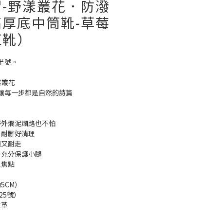
-野漾叢花．防潑
厚底中筒靴-草莓
紅靴）
半號。
 | 野漾叢花
讓每一步都是自然的詩篇
野外爛泥爛路也不怕
、耐髒好清理
適又耐走
，充分保護小腿
人焦點
5CM）
25號）
皮革