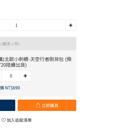
品
(最多 1 件)
購)北歐小刺蝟-天空行者側背包 (預
/20陸續出貨)
 NT$690
立即購買
加入追蹤清單