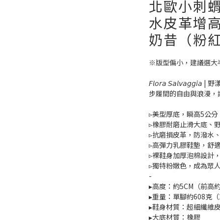
北歐小刺蝟
水皮革增高
奶昔（粉
※版型偏小，建議選大
𝘍𝘭𝘰𝘳𝘢 𝘚𝘢𝘭𝘷𝘢𝘨𝘨𝘪𝘢
步履間的自由與浪漫，
▹美型厚底，瞬高5公分
▹橡膠耐磨止滑大底、
▹抗磨損皮革，防潑水
▹高彈力乳膠鞋墊，舒
▹裸鞋身加厚泡棉設計
▹獨特粉嫩色，成為眾
-
▸高度：約5CM（前高約
▸重量：單腳約608克（
▸鞋身材質：超細纖維
▸大底材質：橡膠