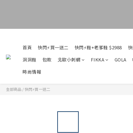
首頁
快閃⚡買一送二
快閃⚡鞋+老爹鞋 $2988
快
洞洞鞋
包款
北歐小刺蝟
FIKKA
GOLA
時尚情報
全部商品
/
快閃⚡買一送二