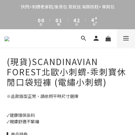
3
3
3
4
7
5
6
2
2
2
3
6
4
5
快閃⚡刺蝟老爹鞋/後背包 買就送 海豚拖鞋+ 單肩包
1
1
1
2
5
3
4
0
0
:
0
1
:
4
2
:
3
9
日
時
分
秒
0
3
1
2
8
2
0
1
7
1
0
6
0
5
4
(現貨)SCANDINAVIAN
3
2
FOREST北歐小刺蝟-乖刺寶休
1
閒口袋短褲 (電繡小刺蝟)
0
※此款版型正常，請依照平時尺寸選擇
✓健康環保染料
✓親膚舒適不緊繃
▍商品特色