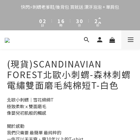
3
5
4
9
6
3
4
2
4
3
8
5
2
3
快閃⚡刺蝟老爹鞋/後背包 買就送 漂浮泡泡 + 單肩包
1
3
2
7
4
1
2
9
0
2
:
1
6
:
3
0
:
1
8
日
時
分
秒
1
0
5
2
0
7
0
4
1
6
3
0
5
2
4
1
3
(現貨)SCANDINAVIAN
0
2
1
FOREST北歐小刺蝟-森林刺蝟
0
電繡雙面磨毛純棉短T-白色
北歐小刺蝟｜雪花綿綿T
極致柔軟ｘ雙面磨毛
像嬰兒初肌般的觸感
關於感動
我們只需要 最簡單 最純粹的
一件可以天天穿、穿10年以上的T-shirt