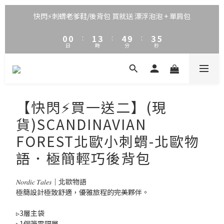
3
3
4
6
7
6
6
2
2
3
5
6
5
5
快閃⚡刺蝟老爹鞋/後背包 買就送 漂浮泡泡 + 單肩包
1
1
2
4
5
4
4
0
0
:
1
3
:
4
9
:
3
3
日
時
分
秒
0
2
3
8
2
2
1
2
7
1
1
0
1
6
0
0
0
5
4
【快閃⚡買一送二】(現
3
2
貨)SCANDINAVIAN
1
FOREST北歐小刺蝟-北歐物
0
語．極簡輕巧後背包
𝑁𝑜𝑟𝑑𝑖𝑐 𝑇𝑎𝑙𝑒𝑠｜北歐物語
極簡設計極致舒適，優雅旅程的完美夥伴。
▹3層主袋
▹1個筆電隔層