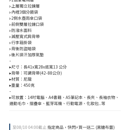
▹上層獨立拉鍊層
▹內裡3個分類袋
▹2側水壺雨傘口袋
▹前側雙層拉鍊口袋
▹防潑水面料
▹減壓寬式肩背帶
▹行李箱掛袋
▹背後防盜暗袋
▹後片排汗加厚氣墊
-
▸尺寸：長41x寬28x底寬13 公分
▸背帶：可調背帶(42-88公分)
▸材質：尼龍
▸重量：450克
-
▸可放置：14吋電腦、A4書籍、A5筆記本、長夾、長袖衣物、
運動毛巾、摺疊傘、藍芽耳機、行動電源、化妝包...等
至
08/10 04:00
截止
指定商品，快閃⚡買一送二 (黑糖布蕾)