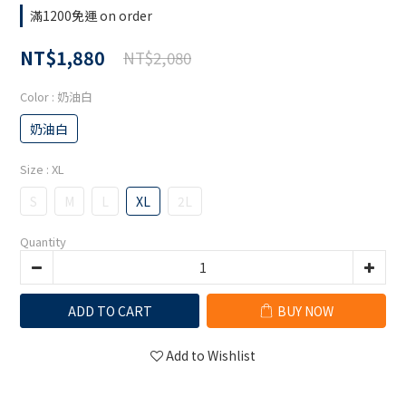
滿1200免運 on order
NT$1,880
NT$2,080
Color
: 奶油白
奶油白
Size
: XL
S
M
L
XL
2L
Quantity
ADD TO CART
BUY NOW
Add to Wishlist