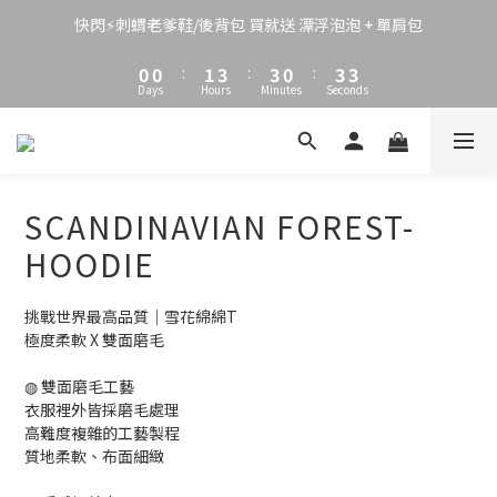
3
3
4
6
6
3
6
4
2
2
3
5
5
2
5
3
快閃⚡刺蝟老爹鞋/後背包 買就送 漂浮泡泡 + 單肩包
1
1
2
4
4
1
4
2
0
0
:
1
3
:
3
0
:
3
1
Days
Hours
Minutes
Seconds
0
2
2
2
0
1
1
1
0
0
0
SCANDINAVIAN FOREST-
HOODIE
挑戰世界最高品質｜雪花綿綿T
極度柔軟 X 雙面磨毛
◍ 雙面磨毛工藝
衣服裡外皆採磨毛處理
高難度複雜的工藝製程
質地柔軟、布面細緻