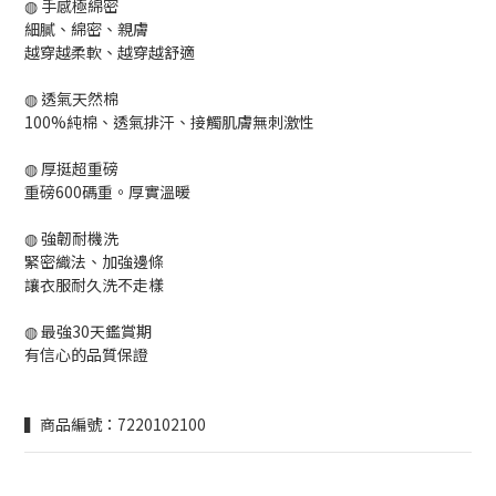
◍ 手感極綿密
細膩、綿密、親膚
越穿越柔軟、越穿越舒適
◍ 透氣天然棉
100%純棉、透氣排汗、接觸肌膚無刺激性
◍ 厚挺超重磅
重磅600碼重。厚實溫暖
◍ 強韌耐機洗
緊密織法、加強邊條
讓衣服耐久洗不走樣
◍ 最強30天鑑賞期
有信心的品質保證
▍商品編號：7220102100