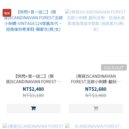
現貨
SOLD OUT
【快閃⚡買一送二】(現
(現貨)SCANDINAVIAN
貨)SCANDINAVIAN FOREST北
FOREST北歐小刺蝟-翻玩派
歐小刺蝟-VINTAGE124懷舊年
對．防潑水皮革增高厚底中筒
NT$2,480
NT$2,680
代·經典復刻老爹鞋-霧都灰
靴-熔岩黑巧(男/女)
NT$3,180
NT$3,480
(男/女)