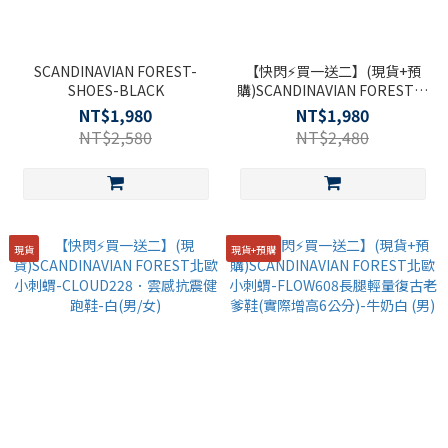
SCANDINAVIAN FOREST-
【快閃⚡買一送二】(現貨+預
SHOES-BLACK
購)SCANDINAVIAN FOREST北
歐小刺蝟-FLOW608長腿輕量復
NT$1,980
NT$1,980
古老爹鞋(實際增高6公分)-時尚
NT$2,580
NT$2,480
黑 (男)
現貨
現貨+預購