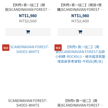
【快閃⚡買一送二】(現
【快閃⚡買一送二】(現貨+預
貨)SCANDINAVIAN FOREST北
購)SCANDINAVIAN FOREST北
歐小刺蝟-CLOUD228．雲感抗
歐小刺蝟-FLOW608長腿輕量復
NT$1,980
NT$1,980
震健跑鞋-白(男/女)
古老爹鞋(實際增高6公分)-牛奶
NT$2,580
NT$2,480
白 (男)
現貨
現貨
SCANDINAVIAN FOREST-
【快閃⚡買一送二】(現
SHOES-WHITE
貨)SCANDINAVIAN FOREST北