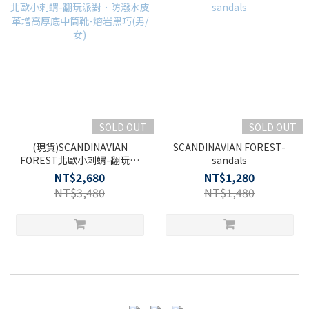
SOLD OUT
SOLD OUT
(現貨)SCANDINAVIAN
SCANDINAVIAN FOREST-
FOREST北歐小刺蝟-翻玩派
sandals
對．防潑水皮革增高厚底中筒
NT$2,680
NT$1,280
靴-熔岩黑巧(男/女)
NT$3,480
NT$1,480