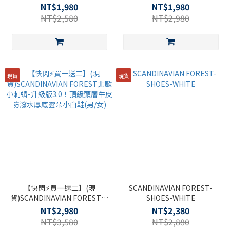
歐小刺蝟-ROCK913．絕世搖滾
NT$1,980
NT$1,980
氣墊增高皮革老爹鞋-牛奶白
NT$2,580
NT$2,980
(男/女)
現貨
現貨
【快閃⚡買一送二】(現
SCANDINAVIAN FOREST-
貨)SCANDINAVIAN FOREST北
SHOES-WHITE
歐小刺蝟-升級版3.0！頂級頭層
NT$2,980
NT$2,380
牛皮防潑水厚底雲朵小白鞋(男/
NT$3,580
NT$2,880
女)