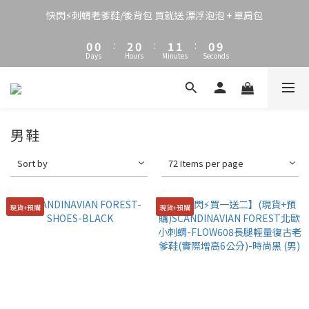
3
3
5
3
4
4
3
2
2
4
2
3
3
2
快閃⚡刺蝟老爹鞋/後背包 買就送 漂浮泡泡 + 單肩包
1
1
3
1
2
2
1
9
0
0
:
2
0
:
1
1
:
0
8
Days
Hours
Minutes
Seconds
1
0
0
7
0
6
5
4
3
男鞋
2
1
Sort by
72 Items per page
0
現貨+預購
現貨+預購