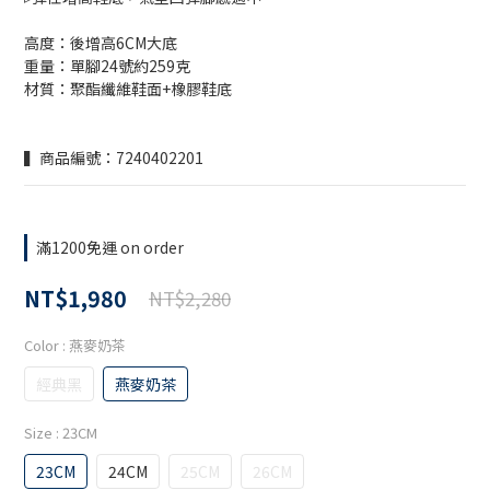
高度：後增高6CM大底
重量：單腳24號約259克
材質：聚酯纖維鞋面+橡膠鞋底
▍商品編號：7240402201
滿1200免運 on order
NT$1,980
NT$2,280
Color
: 燕麥奶茶
經典黑
燕麥奶茶
Size
: 23CM
23CM
24CM
25CM
26CM