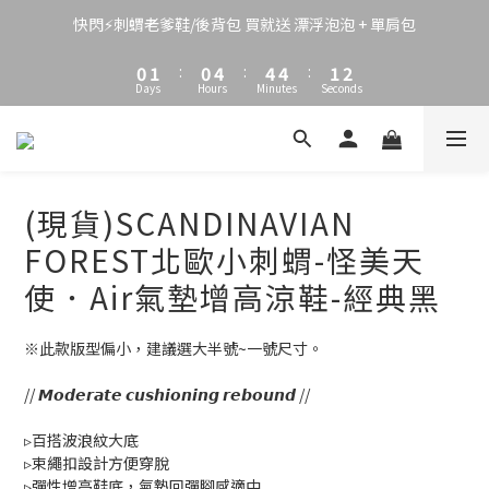
3
4
3
7
7
7
3
2
3
2
6
6
6
2
快閃⚡刺蝟老爹鞋/後背包 買就送 漂浮泡泡 + 單肩包
1
2
1
5
5
5
1
0
1
:
0
4
:
4
4
:
0
9
Days
Hours
Minutes
Seconds
0
3
3
3
8
2
2
2
7
1
1
1
6
0
0
0
5
4
(現貨)SCANDINAVIAN
3
2
FOREST北歐小刺蝟-怪美天
1
使．Air氣墊增高涼鞋-經典黑
0
※此款版型偏小，建議選大半號~一號尺寸。
// 𝙈𝙤𝙙𝙚𝙧𝙖𝙩𝙚 𝙘𝙪𝙨𝙝𝙞𝙤𝙣𝙞𝙣𝙜 𝙧𝙚𝙗𝙤𝙪𝙣𝙙 //
▹百搭波浪紋大底
▹束繩扣設計方便穿脫
▹彈性增高鞋底，氣墊回彈腳感適中