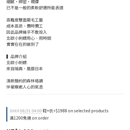
細膩・綿密・親膚
已不是一般的柔軟舒適所能表達
高難度雙面磨毛工藝
成本高昂、費時費工
因此品牌幾乎不敢投入
北歐小刺蝟用心、用時間
實實在在的做到了
▍品牌介紹
北歐小刺蝟
來自瑞典、風靡日本
清新簡約的森林格調
伴著療癒人心的氣息
Until
08/31 04:00
鞋+衣⚡$1988 on selected products
滿1200免運 on order