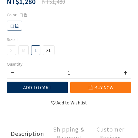
NT$1,280
NT$1,480
Color
: 白色
白色
Size
: L
S
M
L
XL
Quantity
ADD TO CART
BUY NOW
Add to Wishlist
Shipping &
Customer
Description
Payment
Reviews