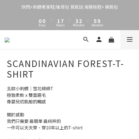
3
3
4
6
5
8
2
2
3
9
5
4
7
9
快閃⚡刺蝟老爹鞋/後背包 買就送 海豚拖鞋+ 單肩包
1
1
2
8
4
3
6
8
0
0
:
1
7
:
3
2
:
5
7
Days
Hours
Minutes
Seconds
0
6
2
1
4
6
5
1
0
3
5
4
0
2
4
3
1
3
2
0
2
SCANDINAVIAN FOREST-T-
1
1
0
0
SHIRT
北歐小刺蝟｜雪花綿綿T
極致柔軟ｘ雙面磨毛
像嬰兒初肌般的觸感
關於感動
我們只需要 最簡單 最純粹的
一件可以天天穿、穿10年以上的T-shirt