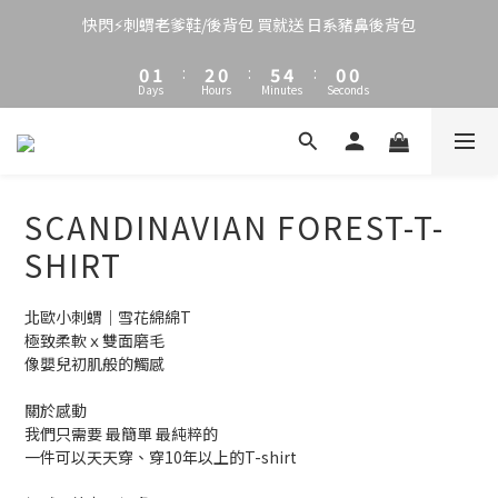
3
4
5
3
8
6
8
2
3
4
2
7
5
7
快閃⚡刺蝟老爹鞋/後背包 買就送 日系豬鼻後背包
9
1
2
3
1
6
4
6
8
0
1
:
2
0
:
5
3
:
5
7
Days
Hours
Minutes
Seconds
0
1
4
2
4
6
0
3
1
3
5
2
0
2
4
1
1
3
0
0
2
SCANDINAVIAN FOREST-T-
1
SHIRT
0
北歐小刺蝟｜雪花綿綿T
極致柔軟ｘ雙面磨毛
像嬰兒初肌般的觸感
關於感動
我們只需要 最簡單 最純粹的
一件可以天天穿、穿10年以上的T-shirt