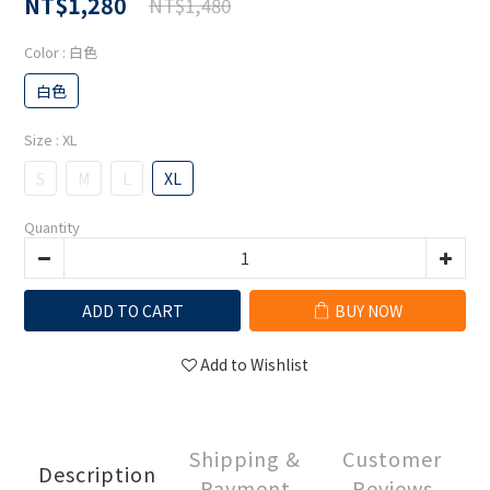
NT$1,280
NT$1,480
Color
: 白色
白色
Size
: XL
S
M
L
XL
Quantity
ADD TO CART
BUY NOW
Add to Wishlist
Shipping &
Customer
Description
Payment
Reviews