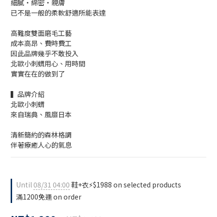
細膩・綿密・親膚
已不是一般的柔軟舒適所能表達
高難度雙面磨毛工藝
成本高昂、費時費工
因此品牌幾乎不敢投入
北歐小刺蝟用心、用時間
實實在在的做到了
▍品牌介紹
北歐小刺蝟
來自瑞典、風靡日本
清新簡約的森林格調
伴著療癒人心的氣息
Until
08/31 04:00
鞋+衣⚡$1988 on selected products
滿1200免運 on order