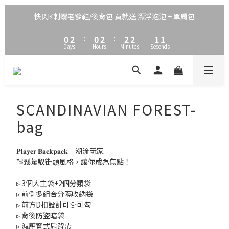
3
5
3
5
5
5
4
3
2
4
2
4
4
4
3
2
快閃⚡刺蝟老爹鞋/後背包 買就送 漂浮泡泡 + 單肩包
1
3
1
3
3
3
2
1
0
2
:
0
2
:
2
2
:
1
0
Days
Hours
Minutes
Seconds
1
1
1
1
0
0
0
0
0
SCANDINAVIAN FOREST-
bag
𝐏𝐥𝐚𝐲𝐞𝐫 𝐁𝐚𝐜𝐤𝐩𝐚𝐜𝐤｜潮流玩家
輕鬆駕馭街頭風格，讓你成為焦點！
▹ 3個大主袋+2個分類袋
▹ 前側多組合分隔收納袋
▹ 前方D扣設計可掛可勾
▹ 背後防盜暗袋
▹ 減壓寬式肩背帶