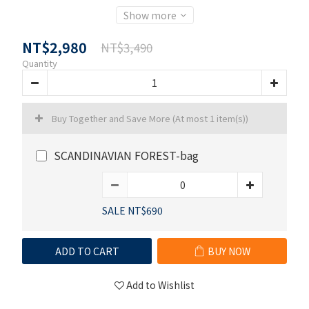
Show more
NT$2,980
NT$3,490
Quantity
Buy Together and Save More
(At most 1 item(s))
SCANDINAVIAN FOREST-bag
SALE NT$690
ADD TO CART
BUY NOW
Add to Wishlist