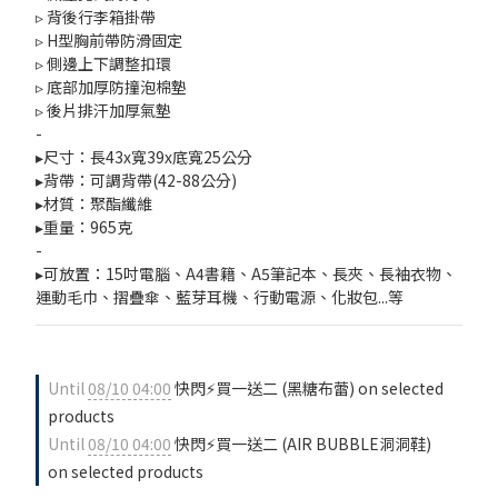
▹ 背後行李箱掛帶
▹ H型胸前帶防滑固定
▹ 側邊上下調整扣環
▹ 底部加厚防撞泡棉墊
▹ 後片排汗加厚氣墊
-
▸尺寸：長43x寬39x底寬25公分
▸背帶：可調背帶(42-88公分)
▸材質：聚酯纖維
▸重量：965克
-
▸可放置：15吋電腦、A4書籍、A5筆記本、長夾、長袖衣物、
運動毛巾、摺疊傘、藍芽耳機、行動電源、化妝包...等
Until
08/10 04:00
快閃⚡買一送二 (黑糖布蕾) on selected
products
Until
08/10 04:00
快閃⚡買一送二 (AIR BUBBLE洞洞鞋)
on selected products