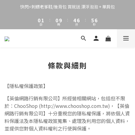
3
4
3
7
9
8
8
2
3
2
6
8
7
7
快閃⚡刺蝟老爹鞋/後背包 買就送 漂浮泡泡 + 單肩包
1
2
1
5
7
6
6
0
1
:
0
9
:
4
6
:
5
5
日
時
分
秒
0
8
3
5
4
4
7
2
4
3
3
6
1
3
2
2
5
0
2
1
1
4
1
0
0
3
0
條款與細則
2
1
0
【隱私權保護政策】
【英倫網路行銷有限公司】所經營相關網站，包括但不限
於：ChooShop
(http://www.chooshop.com.tw)，
【英倫
網路行銷有限公司】
十分重
視您的隱私權保護，將依個人資
料保護法及本隱私權政策蒐集、處理及利用您的個人資料，
並提供您對個人資料權利之行使與保護。