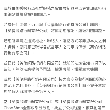
或於事後透
過各該社群服務之會員機制移除該等資訊或拒絕
本網站繼續發布相關訊息。
若有任何問題，
仍可與
【英倫網路行銷有限公司】
聯絡，
【英倫網路行銷有限公司】
將協助您確認、處理相關問題。
若您所填寫之送貨地址、聯絡人、
聯絡方式等非您本人之個
人資料，您同意已取得各該當事人之同意提供予
【英倫網路
行銷有限公司】
，
並已代
【英倫網路行銷有限公司】
就前開法定告知事項予以
告知。除依法應提供予司法、檢調機關、相關主管機關，
或與
【英倫網路行銷有限公司】
協力廠商為執行相關活動必
要範圍之利用外，
【英倫網路行銷有限公司】
將不會任意將
您的個人資料提供
予第三人。
當
【英倫網路行銷有限公司】
或
【英倫網路行銷有限公司】
ChooShop
全部或部分分割、獨立子公司經營、被其他第三