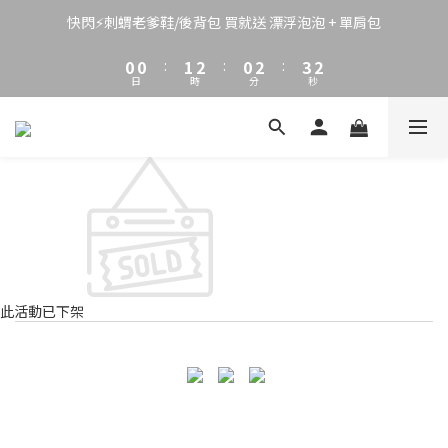
3
3
4
5
3
5
6
5
2
2
3
4
2
4
5
4
快閃⚡刺蝟老爹鞋/後背包 買就送 漂浮泡泡 + 單肩包
1
1
2
3
1
3
4
3
0
0
:
1
2
:
0
2
:
3
2
日
時
分
秒
0
1
1
2
1
0
0
1
0
0
此活動已下架