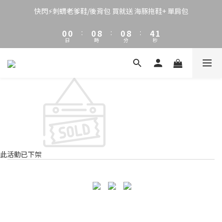
3
3
3
3
7
4
2
2
2
2
6
3
快閃⚡刺蝟老爹鞋/後背包 買就送 海豚拖鞋+ 單肩包
1
1
1
9
1
9
5
2
0
0
:
0
8
:
0
8
:
4
1
日
時
分
秒
7
7
3
0
6
6
2
5
5
1
4
4
0
3
3
2
2
1
1
0
0
此活動已下架