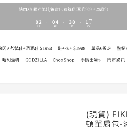
3
5
3
7
6
3
4
5
2
4
2
6
5
2
3
4
快閃⚡刺蝟老爹鞋/後背包 買就送 漂浮泡泡 + 單肩包
1
3
1
5
4
1
2
3
0
2
:
0
4
:
3
0
:
1
2
日
時
分
秒
1
3
2
0
1
0
2
1
0
1
0
0
快閃⚡老爹鞋+洞洞鞋 $1988
鞋+衣⚡ $1988
單品6折🎉
熱銷
哈利波特
GODZILLA
ChooShop
零碼出清✨
門市資訊
(現貨) F
頓單肩包-