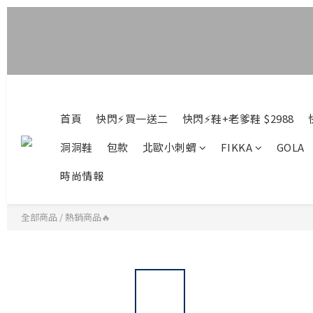
首頁
快閃⚡買一送二
快閃⚡鞋+老爹鞋 $2988
洞洞鞋
包款
北歐小刺蝟
FIKKA
GOLA
時尚情報
全部商品
/
熱銷商品🔥