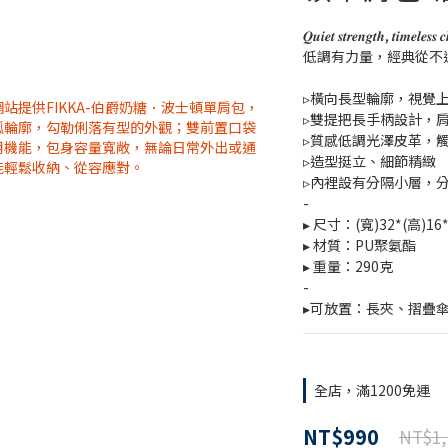
𝑸𝒖𝒊𝒆𝒕 𝒔𝒕𝒓𝒆𝒏𝒈𝒕𝒉, 𝒕𝒊𝒎𝒆𝒍𝒆𝒔𝒔 
低調有力量，經典從不
▹橫向長型輪廓，視覺
▹雙提把長手柄設計，
▹質感低調光澤皮革，
▹造型挺立、細節精緻
▹內裡設有分隔小層，
-
▸ 尺寸：(寬)32*(高)16
▸ 材質：PU聚氨酯
▸ 重量：290克
-
▸可放置：長夾、摺疊傘、
全店，滿1200免運
NT$990
NT$1,