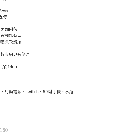
𝒄𝒉𝒂𝒓𝒎.
過時
上更加俐落
肩背輕鬆有型
觸感柔軟滑順
分類收納更有條理
*(深)14cm
行動電源、switch、6.7吋手機、水瓶
180