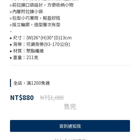
▹前拉鍊口袋設計，方便收納小物
▹內層附拉鍊小袋
▹包型小巧實用，輕盈好搭
▹挺立輪廓，造型層次有型
-
▸ 尺寸：(W)26*(H)30*(D)13cm
▸ 背帶：可調背帶(93-170公分)
▸ 材質：聚酯纖維
▸ 重量：211克
全店，滿1200免運
NT$880
NT$1,080
售完
貨到通知我