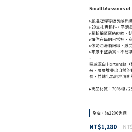
𝗦𝗺𝗮𝗹𝗹 𝗯𝗹𝗼𝘀𝘀𝗼𝗺
▹嚴選冠棉等級長絨棉
▹20支扎實棉料，平滑
▹精梳棉緊密紡紗線，
▹讓你在每個日常裡，
▹像奶油滑順細緻，感
▹布感平整紮實、不易
-
靈感源自 Hortens
朵，層層堆疊出自然的
長，並轉化為純粹清晰
▸商品材質：70%棉 / 
全店，滿1200免運
NT$1,280
NT$