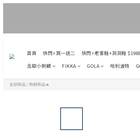
首頁
快閃⚡買一送二
快閃⚡老爹鞋+洞洞鞋 $198
北歐小刺蝟
FIKKA
GOLA
哈利波特
G
全部商品
/
熱銷商品🔥