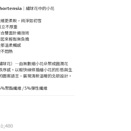
𝘀 𝗼𝗳 𝗵𝗼𝗿𝘁𝗲𝗻𝘀𝗶𝗮｜繡球花中的小花
纖維更柔軟，純淨如初雪
挺立不厚重
結合雙面針織技術
穿起來輕鬆無負擔
受那溫柔觸感
皺不悶熱
ia（繡球花）—由無數細小花朵聚成圓潤花
秩序感。以輕快線條描繪小花的形態與生
的圖案語言，展現清新溫暖的北歐設計。
25%聚酯纖維 / 5%彈性纖維
1,480