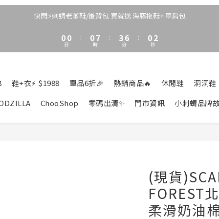
3
3
3
6
9
3
4
2
2
2
9
5
8
2
3
快閃⚡刺蝟老爹鞋/後背包 買就送 海豚拖鞋+ 單肩包
1
1
1
8
4
7
1
2
0
0
:
0
7
:
3
6
:
0
1
日
時
分
秒
6
2
5
0
5
1
4
4
0
3
3
2
8
鞋+衣⚡ $1988
單品6折🎉
熱銷商品🔥
休閒鞋
洞洞鞋
2
1
1
0
ODZILLA
ChooShop
零碼出清✨
門市資訊
小刺蝟品牌
0
(現貨)SCA
FORES
柔滑奶油棉T