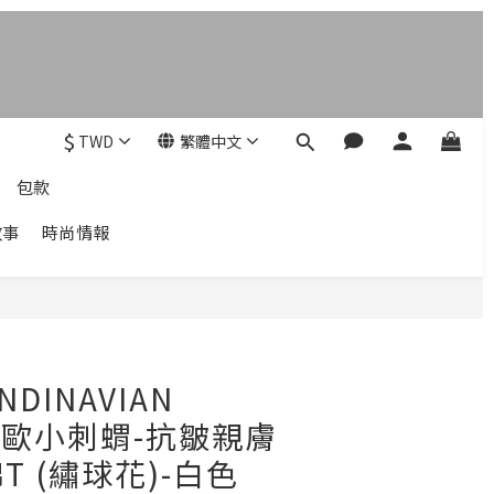
$
TWD
繁體中文
包款
故事
時尚情報
立即購買
NDINAVIAN
T北歐小刺蝟-抗皺親膚
 (繡球花)-白色