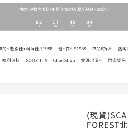
3
5
4
7
3
3
6
2
4
3
9
6
2
2
5
快閃⚡刺蝟老爹鞋/後背包 買就送 漂浮泡泡 + 單肩包
1
3
2
8
5
1
1
4
0
2
:
1
7
:
4
0
:
0
3
日
時
分
秒
1
0
6
3
2
0
5
2
1
4
1
0
3
0
快閃⚡老爹鞋+洞洞鞋 $1988
鞋+衣⚡ $1988
單品6折🎉
熱銷
2
1
哈利波特
GODZILLA
ChooShop
零碼出清✨
門市資訊
0
(現貨)SCA
FORES