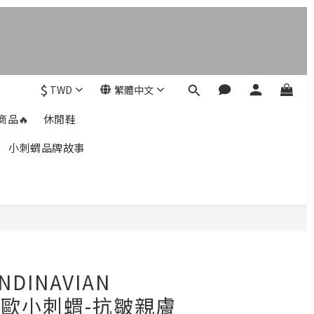
$
TWD
繁體中文
商品🔥
休閒鞋
小刺蝟品牌故事
立即購買
NDINAVIAN
T北歐小刺蝟-抗皺親膚