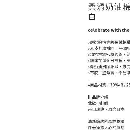
柔滑奶油棉
白
𝗰𝗲𝗹𝗲𝗯𝗿𝗮𝘁𝗲 𝘄𝗶𝘁
▹嚴選冠棉等級長絨棉
▹20支扎實棉料，平滑
▹精梳棉緊密紡紗線，
▹讓你在每個日常裡，
▹像奶油滑順細緻，感
▹布感平整紮實、不易
-
▸商品材質：70%棉 / 
▍品牌介紹
北歐小刺蝟
來自瑞典、風靡日本
清新簡約的森林格調
伴著療癒人心的氣息