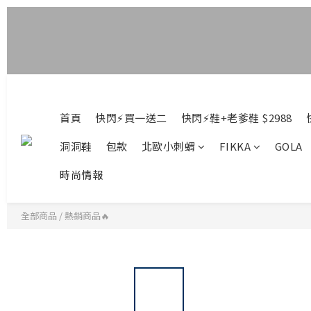
首頁
快閃⚡買一送二
快閃⚡鞋+老爹鞋 $2988
洞洞鞋
包款
北歐小刺蝟
FIKKA
GOLA
時尚情報
全部商品
/
熱銷商品🔥