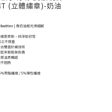
T (立體繡章)-奶油
 𝘁𝗵𝗲 𝗯𝘂𝘁𝘁𝗲𝗿 | 像奶油般光滑細膩
纖維更柔軟，純淨如初雪
挺立不厚重
結合雙面針織技術
穿起來輕鬆無負擔
受那溫柔觸感
皺不悶熱
25%聚酯纖維 / 5%彈性纖維