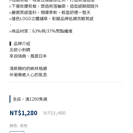
▹下擺收腰剪裁，塑造俐落輪廓，造型感瞬間提升
▹嚴選質感面料，親膚柔軟，輕盈舒適一整天
▹撞色LOGO立體繡章，彰顯品牌低調亮眼質感
-
▹商品材質：63%棉/37%聚酯纖維 
▍品牌介紹
北歐小刺蝟
來自瑞典、風靡日本
清新簡約的森林格調
伴著療癒人心的氣息
全店，滿1200免運
NT$1,280
NT$1,480
顏色
: 黑色