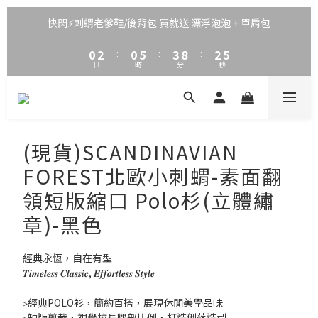
3
5
3
8
6
5
7
2
4
2
7
5
4
6
快閃⚡刺蝟老爹鞋/後背包 買就送 漂浮泡泡 + 單肩包
1
3
1
6
4
9
3
5
0
2
:
0
5
:
3
8
:
2
4
日
時
分
秒
1
4
2
7
1
3
0
3
1
6
0
2
2
0
5
1
1
4
0
0
3
(現貨)SCANDINAVIAN
2
1
FOREST北歐小刺蝟-素面翻
0
領短版縮口 Polo杉(立體繡
章)-黑色
經典永恆，自在有型
𝑻𝒊𝒎𝒆𝒍𝒆𝒔𝒔 𝑪𝒍𝒂𝒔𝒔𝒊𝒄, 𝑬𝒇𝒇𝒐𝒓𝒕𝒍𝒆𝒔𝒔 𝑺𝒕𝒚𝒍𝒆
▹經典POLO衫，簡約百搭，展現休閒美學品味
▹短版剪裁，視覺拉長腿部比例，打造俐落造型