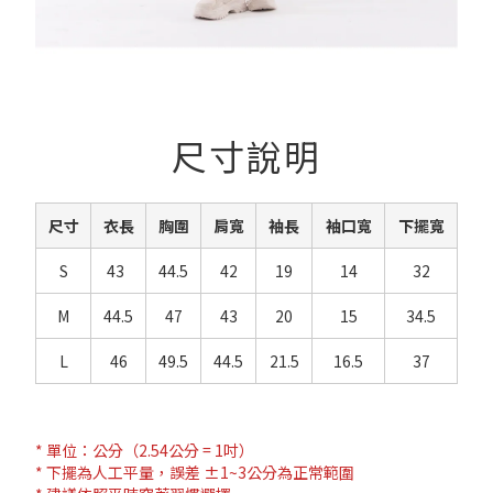
尺寸說明
尺寸
衣長
胸圍
肩寬
袖長
袖口寬
下擺寬
S
43
44.5
42
19
14
32
M
44.5
47
43
20
15
34.5
L
46
49.5
44.5
21.5
16.5
37
* 單位：公分（2.54公分 = 1吋）
* 下擺為人工平量，誤差 ±1~3公分為正常範圍