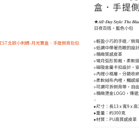
盒．手提側
★𝑨𝒍𝒍-𝑫𝒂𝒚 𝑺𝒕𝒚𝒍𝒆: 𝑻𝒉𝒆 𝑩𝒍𝒂
日夜百搭・藍色小包
▹輕盈小巧的手提／側
▹低調中帶著亮眼的設
▹精緻質感皮革 
▹彎月弧形剪裁，柔軟
▹磁吸金屬卡扣設計，
▹內裡小格層，分類收
▹柔軟絨布內裡，觸感
▹可調可拆側背帶，自
▹精緻燙金LOGO，傳
-
▸尺寸：長13 x 寬9 x 高1
▸重量：約300克        
▸材質：PU高質感皮革