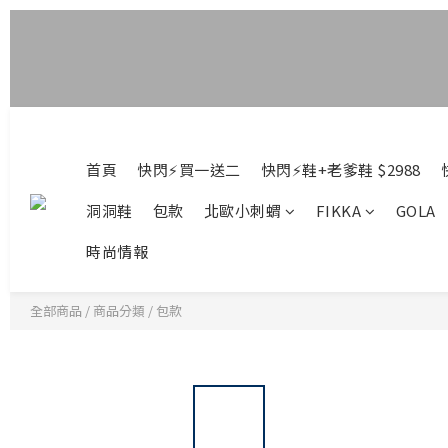
首頁
快閃⚡買一送二
快閃⚡鞋+老爹鞋 $2988
洞洞鞋
包款
北歐小刺蝟
FIKKA
GOLA
時尚情報
全部商品
/
商品分類
/
包款