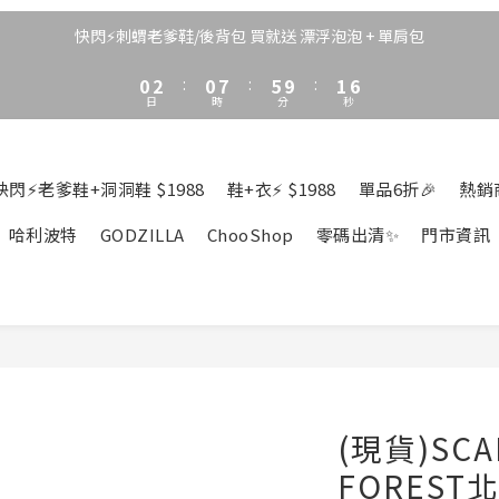
3
5
3
8
4
8
2
4
2
9
7
3
7
快閃⚡刺蝟老爹鞋/後背包 買就送 漂浮泡泡 + 單肩包
1
3
1
8
6
2
6
0
2
:
0
7
:
5
9
:
1
5
日
時
分
秒
1
6
4
8
0
4
0
5
3
7
3
4
2
6
2
3
1
5
1
快閃⚡老爹鞋+洞洞鞋 $1988
鞋+衣⚡ $1988
單品6折🎉
熱銷
2
0
4
0
1
3
哈利波特
GODZILLA
ChooShop
零碼出清✨
門市資訊
0
2
1
0
(現貨)SCA
FORES