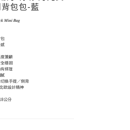
背包包-藍
𝒄𝒌 𝑴𝒊𝒏𝒊 𝑩𝒂𝒈
背包
計感
挺度兼顧
安全穩固
納有條理
細膩
由切換手提／側背
遞北歐設計精神
8公分   