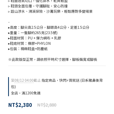
▹ 鞋面透氣切口，強化排水，乾爽輕盈
▹ 鞋頭全面包覆，守護腳趾，安心防撞
▹ 跋山涉水、溯溪探險、沙灘玩樂，輕鬆應對多變場景
-
▸高度：腳尖高2.5公分，腳跟高4公分，足差1.5公分
▸重量：一隻腳約265克(23.5號) 
▸鞋面材質：PU + 彈力網布 + 乳膠
▸鞋底材質：橡膠+PHYLON
▸包裝：精緻鞋盒+防塵紙
※此款版型正常，請依照平時尺寸選擇，腳板偏寬或腳長
至
08/12 04:00
截止
指定商品，快閃⚡買就送 (日系豬鼻後背
包)
全店，滿1200免運
NT$2,380
NT$2,880