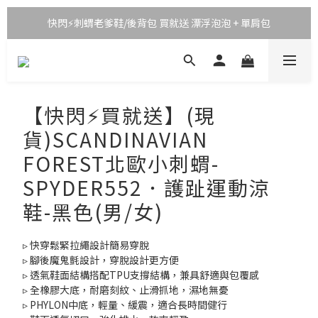
快閃⚡刺蝟老爹鞋/後背包 買就送 漂浮泡泡 + 單肩包
【快閃⚡買就送】(現
貨)SCANDINAVIAN
FOREST北歐小刺蝟-
SPYDER552．護趾運動涼
鞋-黑色(男/女)
▹ 快穿鬆緊拉繩設計簡易穿脫
▹ 腳後魔鬼氈設計，穿脫設計更方便
▹ 透氣鞋面結構搭配TPU支撐結構，兼具舒適與包覆感
▹ 全橡膠大底，耐磨刻紋、止滑抓地，濕地無憂
▹ PHYLON中底，輕量、緩震，適合長時間健行