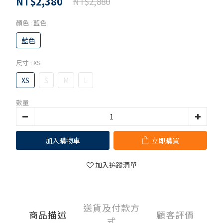
NT$2,380
NT$2,880
顏色
: 藍色
藍色
尺寸
: XS
XS
S
M
L
數量
加入購物車
立即購買
加入追蹤清單
送貨及付款方
商品描述
顧客評價
式