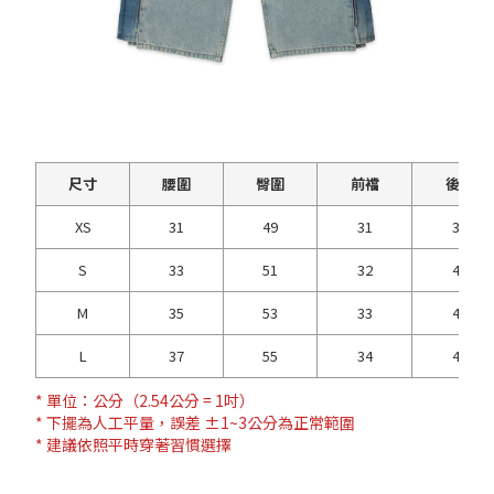
尺寸
腰圍
臀圍
前襠
後襠
XS
31
49
31
39
S
33
51
32
40
M
35
53
33
41
L
37
55
34
42
* 單位：公分（2.54公分 = 1吋）
* 下擺為人工平量，誤差 ±1~3公分為正常範圍
* 建議依照平時穿著習慣選擇