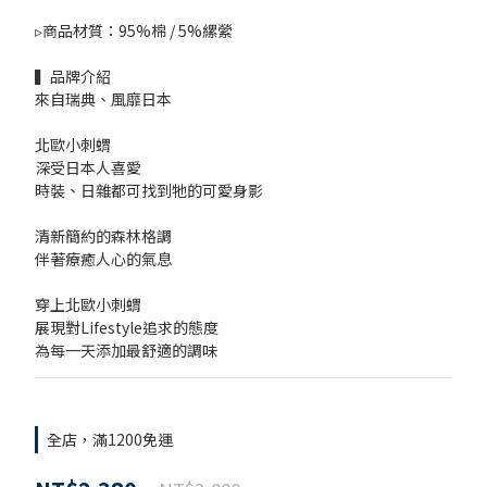
▹商品材質：95%棉 / 5%縲縈
▍品牌介紹
來自瑞典、風靡日本
北歐小刺蝟
深受日本人喜愛
時裝、日雜都可找到牠的可愛身影
清新簡約的森林格調
伴著療癒人心的氣息
穿上北歐小刺蝟
展現對Lifestyle追求的態度
為每一天添加最舒適的調味
全店，滿1200免運