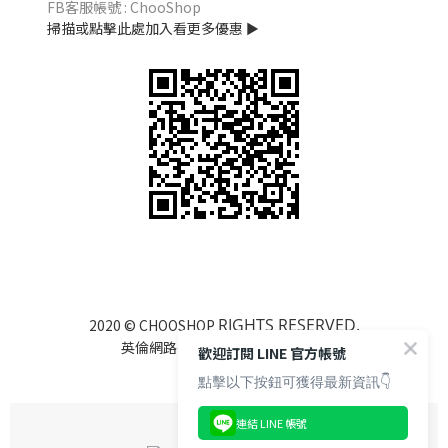
FB客服帳號 : ChooShop
掃描或點擊此處加入看更多優惠 ►
RIGHTS RESERVED.
2020 © CHOOSHOP
英倫網路行銷有限公司 85122525
歡迎訂閱 LINE 官方帳號
點擊以下按鈕可獲得最新資訊👇
連結 LINE 帳號