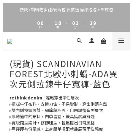
3
3
4
3
6
5
2
2
3
2
5
4
9
快閃⚡刺蝟老爹鞋/後背包 買就送 漂浮泡泡 + 單肩包
1
1
2
9
1
4
3
8
0
0
:
1
8
:
0
3
:
2
7
日
時
分
秒
0
7
2
1
6
6
1
0
5
5
0
4
4
3
3
2
(現貨) SCANDINAVIAN
2
1
1
0
FOREST北歐小刺蝟-ADA異
0
次元側拉鍊牛仔寬褲-藍色
𝗿𝗲𝘁𝗵𝗶𝗻𝗸 𝗱𝗲𝗻𝗶𝗺 | 輕鬆穿出率性層次
▹挺拔牛仔布料，支撐力佳、不易變形，穿出俐落有型
▹雙向側拉鍊設計，細節藏巧思，自由調整造型層次
▹厚薄適中的布料，四季皆宜，兼具挺度與舒適
▹寬版闊型設計，修飾腿型，輕鬆搭出日常風格
▹單穿即有份量感，上身簡單搭配就能展現率性態度