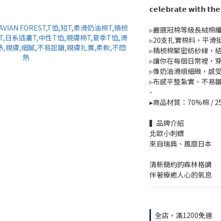
𝗰𝗲𝗹𝗲𝗯𝗿𝗮𝘁𝗲 𝘄𝗶𝘁
▹嚴選冠棉等級長絨棉
▹20支扎實棉料，平滑
▹精梳棉緊密紡紗線，
▹讓你在每個日常裡，
▹像奶油滑順細緻，感
▹布感平整紮實、不易
-
▸商品材質：70%棉 / 
▍品牌介紹
北歐小刺蝟
來自瑞典、風靡日本
清新簡約的森林格調
伴著療癒人心的氣息
全店，滿1200免運