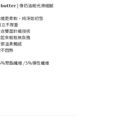
 𝘁𝗵𝗲 𝗯𝘂𝘁𝘁𝗲𝗿 | 像奶油般光滑細膩
纖維更柔軟，純淨如初雪
挺立不厚重
結合雙面針織技術
穿起來輕鬆無負擔
受那溫柔觸感
皺不悶熱
25%聚酯纖維 / 5%彈性纖維