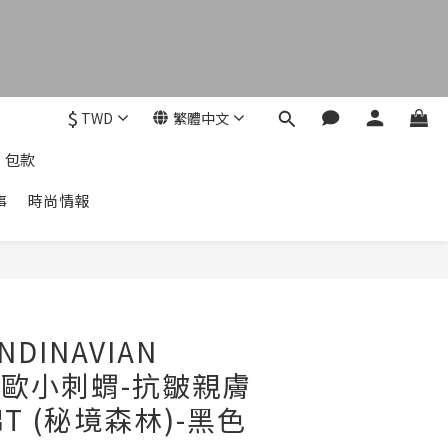
$
TWD
繁體中文
包款
事
時尚情報
立即購買
NDINAVIAN
T北歐小刺蝟-抗皺親膚
T (秘境森林)-黑色