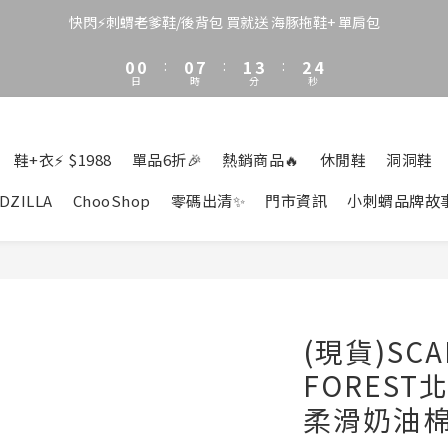
3
3
3
4
6
5
6
2
2
2
9
3
5
4
5
快閃⚡刺蝟老爹鞋/後背包 買就送 海豚拖鞋+ 單肩包
1
1
1
8
2
4
3
4
0
0
:
0
7
:
1
3
:
2
3
日
時
分
秒
6
0
2
1
2
5
1
0
1
4
0
0
3
鞋+衣⚡ $1988
單品6折🎉
熱銷商品🔥
休閒鞋
洞洞鞋
2
1
DZILLA
ChooShop
零碼出清✨
門市資訊
小刺蝟品牌故
0
(現貨)SCA
FORES
柔滑奶油棉