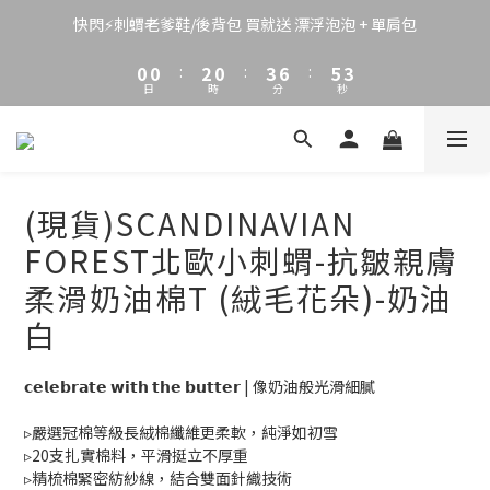
3
3
5
3
6
9
8
4
2
2
4
2
5
8
7
3
快閃⚡刺蝟老爹鞋/後背包 買就送 漂浮泡泡 + 單肩包
1
1
3
1
4
7
6
2
0
0
:
2
0
:
3
6
:
5
1
日
時
分
秒
1
2
5
4
0
0
1
4
3
0
3
2
2
1
1
0
(現貨)SCANDINAVIAN
0
FOREST北歐小刺蝟-抗皺親膚
柔滑奶油棉T (絨毛花朵)-奶油
白
𝗰𝗲𝗹𝗲𝗯𝗿𝗮𝘁𝗲 𝘄𝗶𝘁𝗵 𝘁𝗵𝗲 𝗯𝘂𝘁𝘁𝗲𝗿 | 像奶油般光滑細膩
▹嚴選冠棉等級長絨棉纖維更柔軟，純淨如初雪
▹20支扎實棉料，平滑挺立不厚重
▹精梳棉緊密紡紗線，結合雙面針織技術