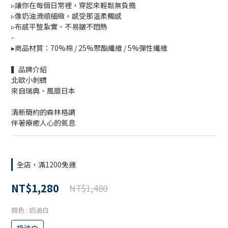
▹讓你在每個日常裡，穿起來輕鬆無負擔
▹像奶油滑順細緻，感受那溫柔觸感
▹布感平整紮實、不易皺不悶熱
-
▸商品材質：70%棉 / 25%聚酯纖維 / 5%彈性纖維
▍品牌介紹
北歐小刺蝟
來自瑞典、風靡日本
清新簡約的森林格調
伴著療癒人心的氣息
全店，滿1200免運
NT$1,280
NT$1,480
顏色
: 奶油白