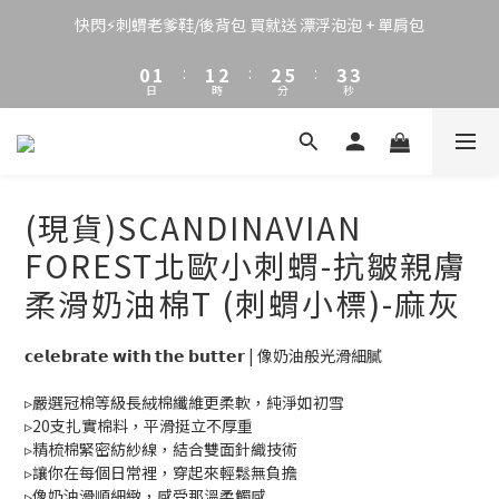
3
4
4
5
5
8
6
4
2
3
3
4
4
7
5
快閃⚡刺蝟老爹鞋/後背包 買就送 漂浮泡泡 + 單肩包
3
1
2
2
3
3
6
4
2
0
1
:
1
2
:
2
5
:
3
1
日
時
分
秒
0
0
1
1
4
2
0
0
0
3
1
2
0
1
0
(現貨)SCANDINAVIAN
FOREST北歐小刺蝟-抗皺親膚
柔滑奶油棉T (刺蝟小標)-麻灰
𝗰𝗲𝗹𝗲𝗯𝗿𝗮𝘁𝗲 𝘄𝗶𝘁𝗵 𝘁𝗵𝗲 𝗯𝘂𝘁𝘁𝗲𝗿 | 像奶油般光滑細膩
▹嚴選冠棉等級長絨棉纖維更柔軟，純淨如初雪
▹20支扎實棉料，平滑挺立不厚重
▹精梳棉緊密紡紗線，結合雙面針織技術
▹讓你在每個日常裡，穿起來輕鬆無負擔
▹像奶油滑順細緻，感受那溫柔觸感