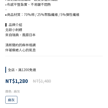
▹布感平整紮實、不易皺不悶熱
-
▸商品材質：70%棉 / 25%聚酯纖維 / 5%彈性纖維
▍品牌介紹
北歐小刺蝟
來自瑞典、風靡日本
清新簡約的森林格調
伴著療癒人心的氣息
全店，滿1200免運
NT$1,280
NT$1,480
顏色
: 麻灰
麻灰