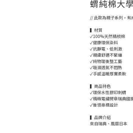
蝟純棉大學
// 此款為親子系列，有
▍材質
✓100%天然精梳棉
✓健康環保染料
✓抗靜電、低刺激
✓親膚舒適不緊繃
✓純物理後整工藝
✓吸濕透氣不悶熱
✓手感溫暖厚實柔軟
▍商品特色
✓環保水性膠印刺蝟
✓精緻電繡臂章瑞典國
✓後領串標設計
▍品牌介紹
來自瑞典、風靡日本