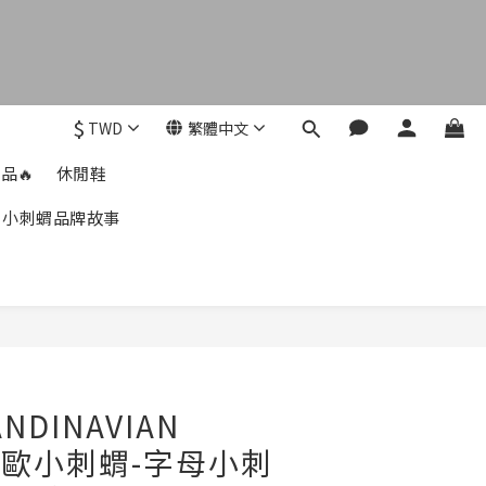
$
TWD
繁體中文
品🔥
休閒鞋
小刺蝟品牌故事
立即購買
ANDINAVIAN
T北歐小刺蝟-字母小刺