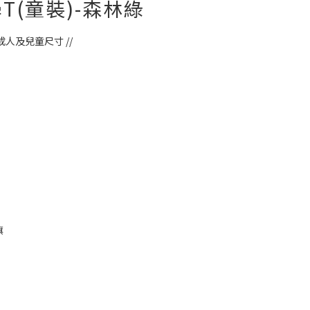
T(童裝)-森林綠
成人及兒童尺寸 //
旗