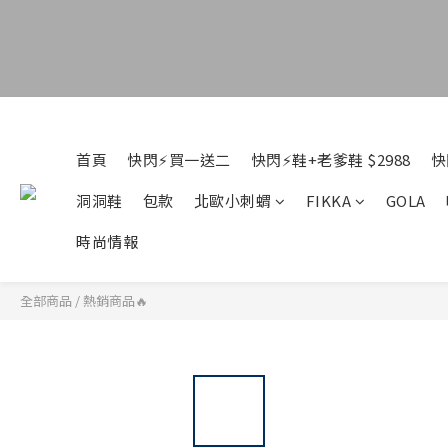
首頁
快閃⚡買一送二
快閃⚡鞋+老爹鞋 $2988
快
洞洞鞋
包款
北歐小刺蝟
FIKKA
GOLA
時尚情報
全部商品
/
熱銷商品🔥