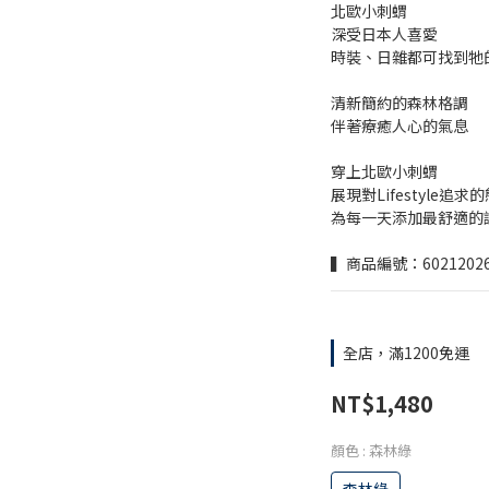
北歐小刺蝟
深受日本人喜愛
時裝、日雜都可找到牠
清新簡約的森林格調
伴著療癒人心的氣息
穿上北歐小刺蝟
展現對Lifestyle追求
為每一天添加最舒適的
▍商品編號：60212026
全店，滿1200免運
NT$1,480
顏色
: 森林綠