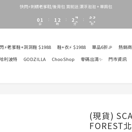
3
4
4
5
5
6
8
2
3
3
4
4
5
7
快閃⚡刺蝟老爹鞋/後背包 買就送 漂浮泡泡 + 單肩包
1
2
2
3
3
4
6
0
1
:
1
2
:
2
3
:
5
9
日
時
分
秒
0
0
1
1
2
4
8
0
0
1
3
7
0
2
6
1
5
閃⚡老爹鞋+洞洞鞋 $1988
鞋+衣⚡ $1988
單品6折🎉
熱銷商
0
4
3
哈利波特
GODZILLA
ChooShop
零碼出清✨
門市資訊
2
1
0
(現貨) SC
FORES