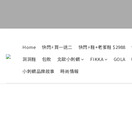
Home
快閃⚡買一送二
快閃⚡鞋+老爹鞋 $2988
洞洞鞋
包款
北歐小刺蝟
FIKKA
GOLA
小刺蝟品牌故事
時尚情報