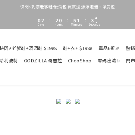
3
5
5
3
8
4
6
7
2
4
4
2
7
3
5
6
快閃⚡刺蝟老爹鞋/後背包 買就送 漂浮泡泡 + 單肩包
1
3
3
1
6
2
4
5
0
2
:
2
0
:
5
1
:
3
4
Days
Hours
Minutes
Seconds
1
1
4
0
2
3
0
0
3
1
2
2
0
1
1
0
快閃⚡老爹鞋+洞洞鞋 $1988
鞋+衣⚡ $1988
單品6折🎉
熱銷
0
哈利波特
GODZILLA 哥吉拉
ChooShop
零碼出清✨
門